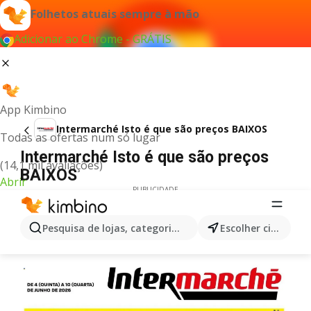
Folhetos atuais sempre à mão
Adicionar ao Chrome - GRÁTIS
App Kimbino
Intermarché Isto é que são preços BAIXOS
Todas as ofertas num só lugar
Intermarché Isto é que são preços
(14,1 mil avaliações)
BAIXOS
Abrir
PUBLICIDADE
Pesquisa de lojas, categorias,produtos...
Escolher cidade