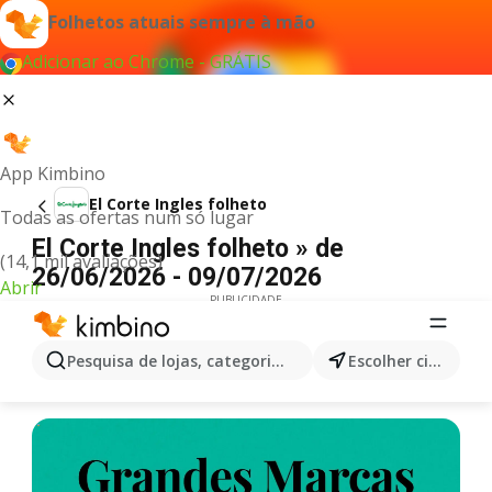
Folhetos atuais sempre à mão
Adicionar ao Chrome - GRÁTIS
App Kimbino
El Corte Ingles folheto
Todas as ofertas num só lugar
El Corte Ingles folheto » de
(14,1 mil avaliações)
26/06/2026 - 09/07/2026
Abrir
PUBLICIDADE
Pesquisa de lojas, categorias,produtos...
Escolher cidade