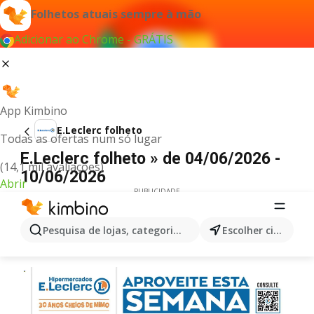
Folhetos atuais sempre à mão
Adicionar ao Chrome - GRÁTIS
App Kimbino
E.Leclerc folheto
Todas as ofertas num só lugar
E.Leclerc folheto » de 04/06/2026 -
(14,1 mil avaliações)
10/06/2026
Abrir
PUBLICIDADE
Pesquisa de lojas, categorias,produtos...
Escolher cidade