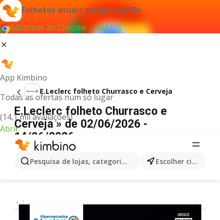
Folhetos atuais sempre à mão
Adicionar ao Chrome - GRÁTIS
App Kimbino
E.Leclerc folheto Churrasco e Cerveja
Todas as ofertas num só lugar
E.Leclerc folheto Churrasco e
(14,1 mil avaliações)
Cerveja » de 02/06/2026 -
Abrir
14/06/2026
PUBLICIDADE
Pesquisa de lojas, categorias,produtos...
Escolher cidade