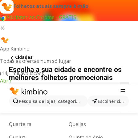
Folhetos atuais sempre à mão
Adicionar ao Chrome - GRÁTIS
App Kimbino
Cidades
Todas as ofertas num só lugar
Escolha a sua cidade e encontre os
(14,1 mil avaliações)
melhores folhetos promocionais
Abrir
A
B
C
D
E
F
G
H
I
J
L
Pesquisa de lojas, categorias,produtos...
Escolher cidade
M
N
O
P
Q
R
S
T
U
V
Quarteira
Queijas
Queluz
Quinta do Anjo