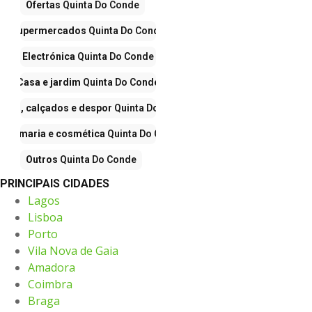
Ofertas
Quinta Do Conde
Supermercados
Quinta Do Conde
Electrónica
Quinta Do Conde
Casa e jardim
Quinta Do Conde
upas, calçados e despor
Quinta Do Conde
erfumaria e cosmética
Quinta Do Conde
Outros
Quinta Do Conde
PRINCIPAIS CIDADES
Lagos
Lisboa
Porto
Vila Nova de Gaia
Amadora
Coimbra
Braga