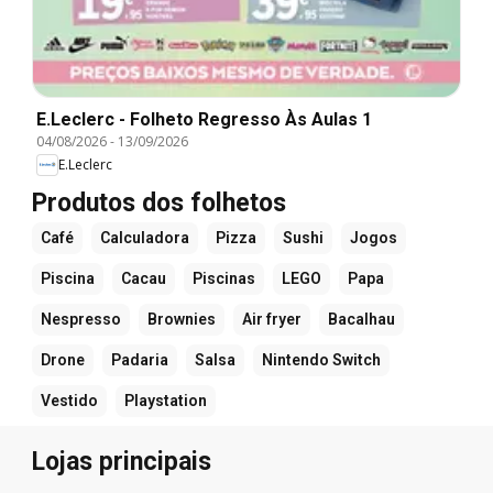
E.Leclerc - Folheto Regresso Às Aulas 1
04/08/2026
-
13/09/2026
E.Leclerc
Produtos dos folhetos
Café
Calculadora
Pizza
Sushi
Jogos
Piscina
Cacau
Piscinas
LEGO
Papa
Nespresso
Brownies
Air fryer
Bacalhau
Drone
Padaria
Salsa
Nintendo Switch
Vestido
Playstation
Lojas principais