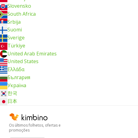
Slovensko
South Africa
Srbija
Suomi
Sverige
Türkiye
United Arab Emirates
United States
Ελλάδα
България
Україна
한국
日本
Os últimos folhetos, ofertas e
promoções