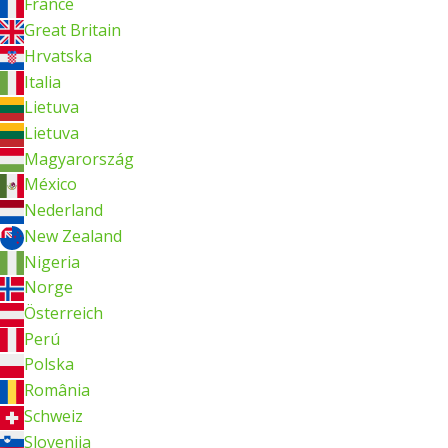
France
Great Britain
Hrvatska
Italia
Lietuva
Lietuva
Magyarország
México
Nederland
New Zealand
Nigeria
Norge
Österreich
Perú
Polska
România
Schweiz
Slovenija