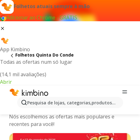
Folhetos atuais sempre à mão
Adicionar ao Chrome - GRÁTIS
App Kimbino
Folhetos Quinta Do Conde
Todas as ofertas num só lugar
(14,1 mil avaliações)
Abrir
Quinta Do Conde - Últimos folhetos,
Pesquisa de lojas, categorias,produtos...
catálogos e promoções online
Nós escolhemos as ofertas mais populares e
recentes para você!