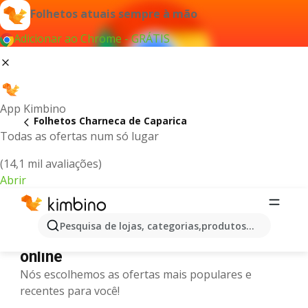
Folhetos atuais sempre à mão
Adicionar ao Chrome - GRÁTIS
App Kimbino
Folhetos Charneca de Caparica
Todas as ofertas num só lugar
(14,1 mil avaliações)
Abrir
Charneca de Caparica - Últimos
Pesquisa de lojas, categorias,produtos...
folhetos, catálogos e promoções
online
Nós escolhemos as ofertas mais populares e
recentes para você!