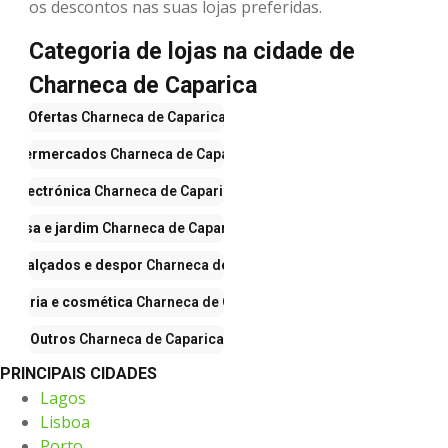
os descontos nas suas lojas preferidas.
Categoria de lojas na cidade de
Charneca de Caparica
Ofertas
Charneca de Caparica
Supermercados
Charneca de Caparica
Electrónica
Charneca de Caparica
Casa e jardim
Charneca de Caparica
s, calçados e despor
Charneca de Caparica
fumaria e cosmética
Charneca de Caparica
Outros
Charneca de Caparica
PRINCIPAIS CIDADES
Lagos
Lisboa
Porto