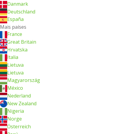
Danmark
Deutschland
España
Mais países
France
Great Britain
Hrvatska
Italia
Lietuva
Lietuva
Magyarország
México
Nederland
New Zealand
Nigeria
Norge
Österreich