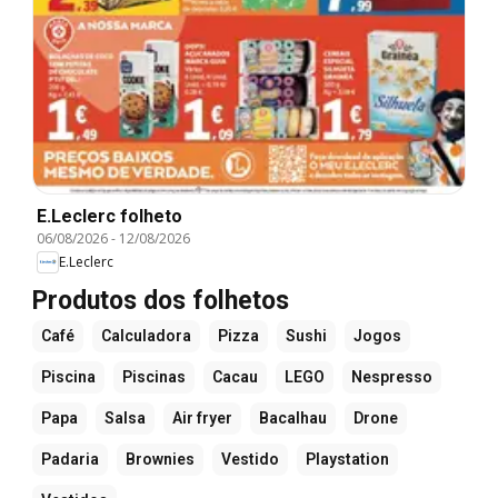
E.Leclerc folheto
06/08/2026
-
12/08/2026
E.Leclerc
Produtos dos folhetos
Café
Calculadora
Pizza
Sushi
Jogos
Piscina
Piscinas
Cacau
LEGO
Nespresso
Papa
Salsa
Air fryer
Bacalhau
Drone
Padaria
Brownies
Vestido
Playstation