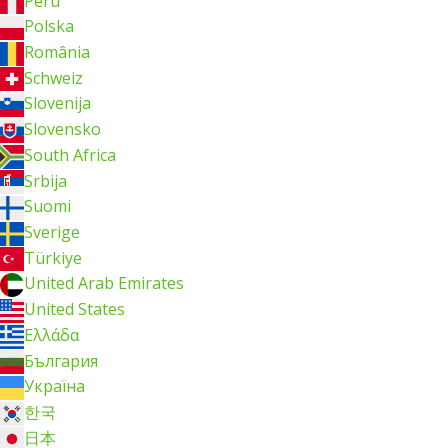
Perú
Polska
România
Schweiz
Slovenija
Slovensko
South Africa
Srbija
Suomi
Sverige
Türkiye
United Arab Emirates
United States
Ελλάδα
България
Україна
한국
日本