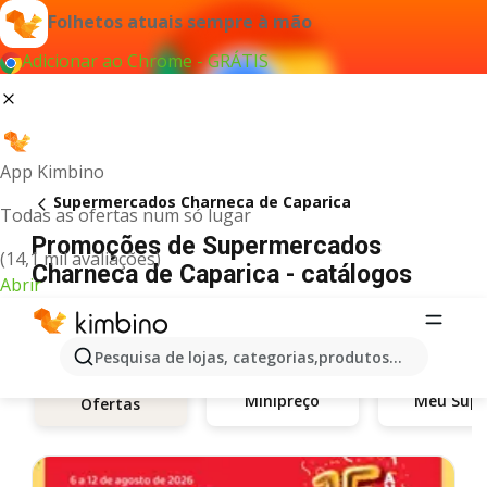
Folhetos atuais sempre à mão
Adicionar ao Chrome - GRÁTIS
App Kimbino
Supermercados Charneca de Caparica
Todas as ofertas num só lugar
Promoções de Supermercados
(14,1 mil avaliações)
Charneca de Caparica - catálogos
Abrir
Pesquisa de lojas, categorias,produtos...
Minipreço
Meu Supe
Ofertas