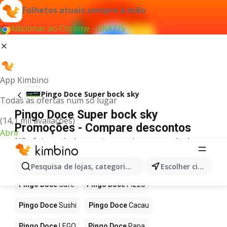
Folhetos atuais sempre à mão
Adicionar ao Chrome - GRÁTIS
App Kimbino
Pingo Doce Super bock sky
Todas as ofertas num só lugar
Pingo Doce Super bock sky
(14,1 mil avaliações)
Promoções - Compare descontos
Abrir
Não foi possível encontrar quaisquer resultados
para este termo.
Mais produtos em Pingo Doce
Pesquisa de lojas, categorias,produtos...
Escolher cidade
Pingo Doce
Café
Pingo Doce
Pizza
Pingo Doce
Sushi
Pingo Doce
Cacau
Pingo Doce
LEGO
Pingo Doce
Papa