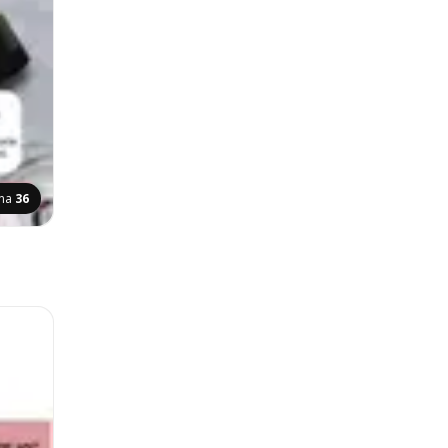
ina
36