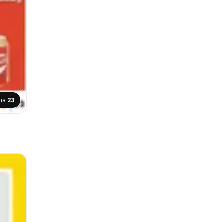
ina
23