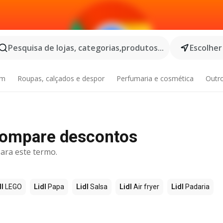
Pesquisa de lojas, categorias,produtos...
Escolher
im
Roupas, calçados e despor
Perfumaria e cosmética
Outr
Compare descontos
ara este termo.
dl
LEGO
Lidl
Papa
Lidl
Salsa
Lidl
Air fryer
Lidl
Padaria