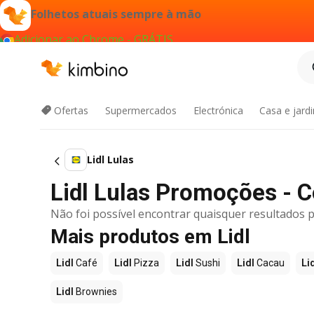
Folhetos atuais sempre à mão
Adicionar ao Chrome - GRÁTIS
Ofertas
Supermercados
Electrónica
Casa e jard
Lidl Lulas
Lidl Lulas Promoções - 
Não foi possível encontrar quaisquer resultados p
Mais produtos em Lidl
Lidl
Café
Lidl
Pizza
Lidl
Sushi
Lidl
Cacau
Li
Lidl
Brownies