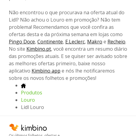
Não encontrou o que procurava na oferta atual do
Lidl? Não achou o Louro em promoção? Não tem
problema! Recomendamos que você confira as
ofertas desta e da próxima semana em lojas como
Pingo Doce
,
Continente
,
E.Leclerc
,
Makro
e
Recheio
.
No site
Kimbino.pt
, você encontra um resumo diário
das promoções atuais. E se quiser ser avisado sobre
as melhores ofertas primeiro, baixe nosso
aplicativo
Kimbino app
e nós lhe notificaremos
sobre os novos folhetos e promoções!
Produtos
Louro
Lidl Louro
Os últimos folhetos, ofertas e