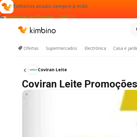
Folhetos atuais sempre à mão
Adicionar ao Chrome - GRÁTIS
Ofertas
Supermercados
Electrónica
Casa e jard
Coviran Leite
Coviran Leite Promoçõe