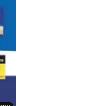
ágina
11