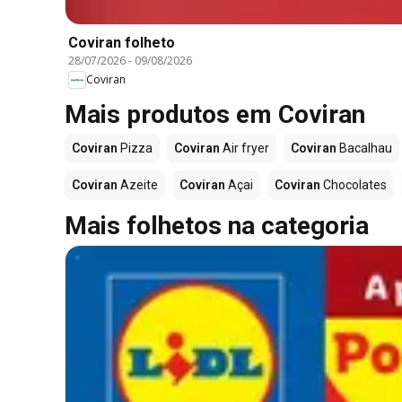
Coviran folheto
28/07/2026
-
09/08/2026
Coviran
Mais produtos em Coviran
Coviran
Pizza
Coviran
Air fryer
Coviran
Bacalhau
Coviran
Azeite
Coviran
Açai
Coviran
Chocolates
Mais folhetos na categoria