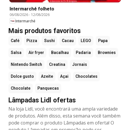
Intermarché folheto
06/08/2026
-
12/08/2026
Intermarché
Mais produtos favoritos
Café
Pizza
Sushi
Cacau
LEGO
Papa
Salsa
Air fryer
Bacalhau
Padaria
Brownies
Nintendo Switch
Creatina
Jornais
Dolce gusto
Azeite
Açai
Chocolates
Chocolate
Panquecas
Lâmpadas Lidl ofertas
Na loja Lidl, você encontrará uma ampla variedade
de produtos. Além disso, esta semana você também
pode comprar o produto Lâmpadas em oferta! O
produto Lâmpadas em promoção pode ser