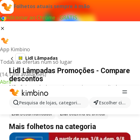
Folhetos atuais sempre à mão
Adicionar ao Chrome - GRÁTIS
App Kimbino
Lidl Lâmpadas
Todas as ofertas num só lugar
Lidl Lâmpadas Promoções - Compare
(14,1 mil avaliações)
descontos
Abrir
Não foi possível encontrar quaisquer resultados
para este termo.
Mais produtos em Lidl
Pesquisa de lojas, categorias,produtos...
Escolher cidade
Lidl
Desumidificador
Lidl
Cozinha de brincar
Mais folhetos na categoria