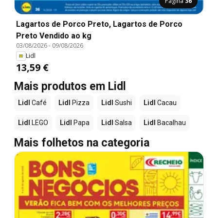
Página
36
Lagartos de Porco Preto, Lagartos de Porco
Preto Vendido ao kg
03/08/2026
-
09/08/2026
Lidl
13,59 €
Mais produtos em Lidl
Lidl
Café
Lidl
Pizza
Lidl
Sushi
Lidl
Cacau
Lidl
LEGO
Lidl
Papa
Lidl
Salsa
Lidl
Bacalhau
Mais folhetos na categoria