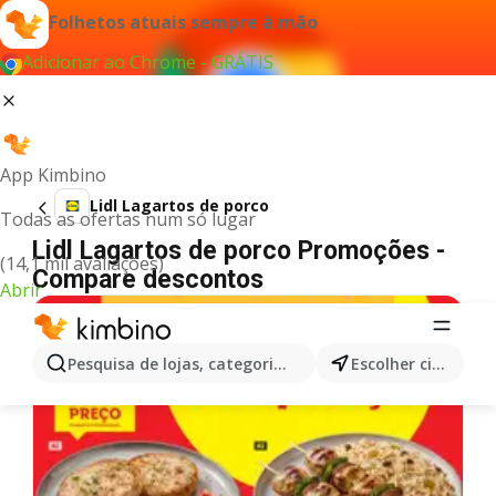
Folhetos atuais sempre à mão
Adicionar ao Chrome - GRÁTIS
App Kimbino
Lidl Lagartos de porco
Todas as ofertas num só lugar
Lidl Lagartos de porco Promoções -
(14,1 mil avaliações)
Compare descontos
Abrir
Pesquisa de lojas, categorias,produtos...
Escolher cidade