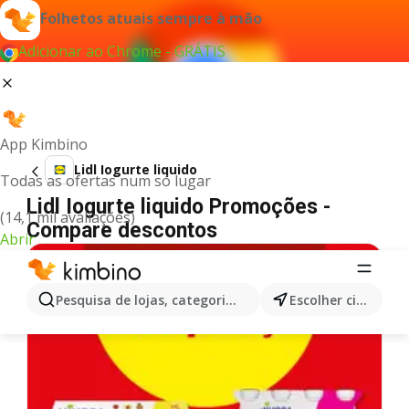
Folhetos atuais sempre à mão
Adicionar ao Chrome - GRÁTIS
App Kimbino
Lidl Iogurte liquido
Todas as ofertas num só lugar
Lidl Iogurte liquido Promoções -
(14,1 mil avaliações)
Compare descontos
Abrir
Pesquisa de lojas, categorias,produtos...
Escolher cidade