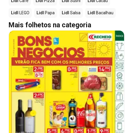
Lidl
Café
Lidl
Pizza
Lidl
Sushi
Lidl
Cacau
Lidl
LEGO
Lidl
Papa
Lidl
Salsa
Lidl
Bacalhau
Mais folhetos na categoria