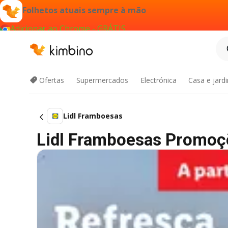
Folhetos atuais sempre à mão
Adicionar ao Chrome - GRÁTIS
Ofertas
Supermercados
Electrónica
Casa e jard
Lidl Framboesas
Lidl Framboesas Promoç