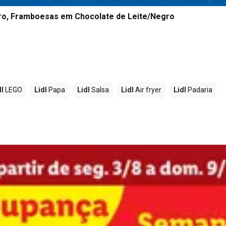
o, Framboesas em Chocolate de Leite/Negro
dl
LEGO
Lidl
Papa
Lidl
Salsa
Lidl
Air fryer
Lidl
Padaria