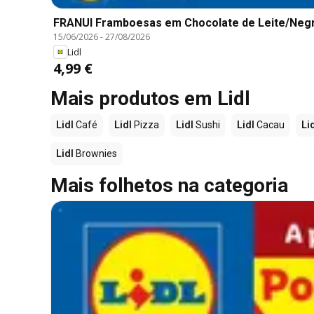
FRANUI Framboesas em Chocolate de Leite/Negr
15/06/2026
-
27/08/2026
Lidl
4,99 €
Mais produtos em Lidl
Lidl
Café
Lidl
Pizza
Lidl
Sushi
Lidl
Cacau
Li
Lidl
Brownies
Mais folhetos na categoria