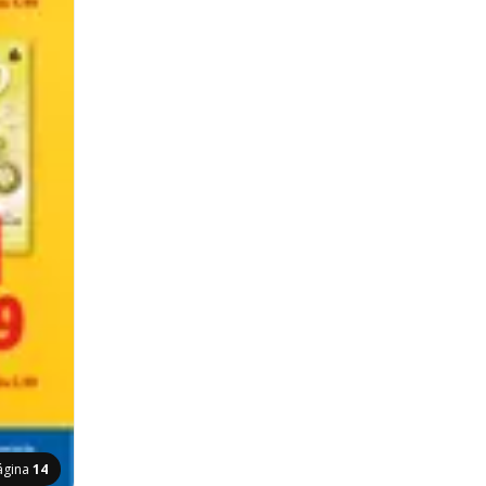
ágina
14