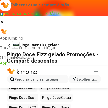
Folhetos atuais sempre à mão
Adicionar ao Chrome - GRÁTIS
App Kimbino
Pingo Doce Fizz gelado
Todas as ofertas num só lugar
Pingo Doce Fizz gelado Promoções -
(14,1 mil avaliações)
Compare descontos
Abrir
Não foi possível encontrar quaisquer resultados
para este termo.
Mais produtos em Pingo Doce
Pesquisa de lojas, categorias,produtos...
Escolher cidade
Pingo Doce
Café
Pingo Doce
Pizza
Pingo Doce
Sushi
Pingo Doce
Cacau
Pingo Doce
LEGO
Pingo Doce
Papa