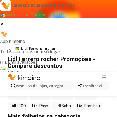
Folhetos atuais sempre à mão
Adicionar ao Chrome - GRÁTIS
App Kimbino
Lidl Ferrero rocher
Todas as ofertas num só lugar
Lidl Ferrero rocher Promoções -
(14,1 mil avaliações)
Compare descontos
Abrir
Não foi possível encontrar quaisquer resultados
para este termo.
Mais produtos em Lidl
Pesquisa de lojas, categorias,produtos...
Escolher cidade
Lidl
Café
Lidl
Pizza
Lidl
Sushi
Lidl
Cacau
Lidl
LEGO
Lidl
Papa
Lidl
Salsa
Lidl
Bacalhau
Mais folhetos na categoria