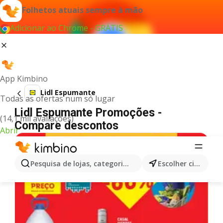
Folhetos atuais sempre à mão
Adicionar ao Chrome - GRÁTIS
App Kimbino
Lidl Espumante
Todas as ofertas num só lugar
Lidl Espumante Promoções -
(14,1 mil avaliações)
Compare descontos
Abrir
Pesquisa de lojas, categorias,produtos...
Escolher cidade