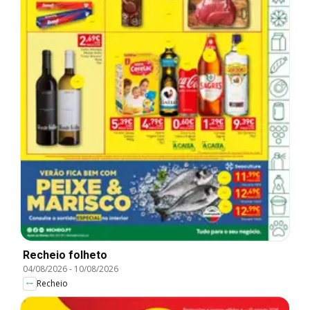
Recheio folheto
04/08/2026
-
10/08/2026
Recheio