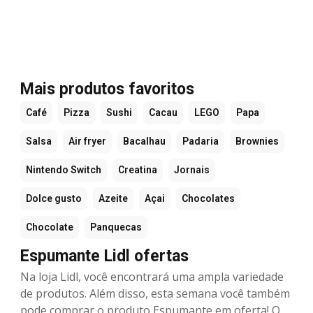
Mais produtos favoritos
Café
Pizza
Sushi
Cacau
LEGO
Papa
Salsa
Air fryer
Bacalhau
Padaria
Brownies
Nintendo Switch
Creatina
Jornais
Dolce gusto
Azeite
Açai
Chocolates
Chocolate
Panquecas
Espumante Lidl ofertas
Na loja Lidl, você encontrará uma ampla variedade
de produtos. Além disso, esta semana você também
pode comprar o produto Espumante em oferta! O