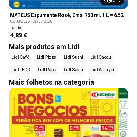
Página
40
MATEUS Espumante Rosé, Emb. 750 ml, 1 L = 6.52
03/08/2026
-
09/08/2026
Lidl
4,89 €
Mais produtos em Lidl
Lidl
Café
Lidl
Pizza
Lidl
Sushi
Lidl
Cacau
Lidl
LEGO
Lidl
Papa
Lidl
Salsa
Lidl
Air fryer
Mais folhetos na categoria