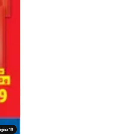
ágina
19