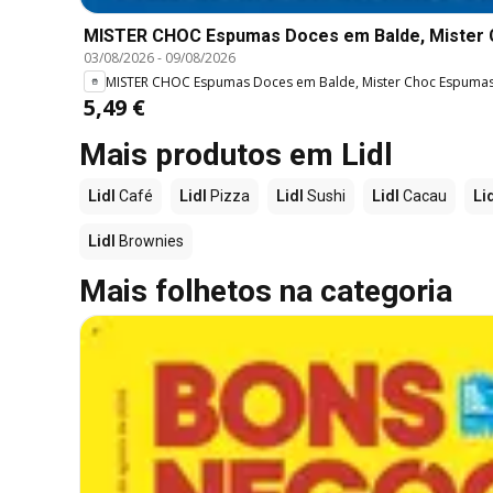
MISTER CHOC Espumas Doces em Balde, Mister
03/08/2026
-
09/08/2026
MISTER CHOC Espumas Doces em Balde, Mister Choc Espuma
5,49 €
Mais produtos em Lidl
Lidl
Café
Lidl
Pizza
Lidl
Sushi
Lidl
Cacau
Li
Lidl
Brownies
Mais folhetos na categoria