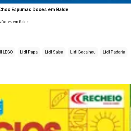
 Choc Espumas Doces em Balde
s Doces em Balde
dl
LEGO
Lidl
Papa
Lidl
Salsa
Lidl
Bacalhau
Lidl
Padaria