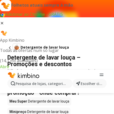
Folhetos atuais sempre à mão
Adicionar ao Chrome - GRÁTIS
App Kimbino
Detergente de lavar louça
Todas as ofertas num só lugar
Detergente de lavar louça –
(14,1 mil avaliações)
Promoções e descontos
Abrir
Não foi possível encontrar quaisquer resultados
para este termo.
Detergente de lavar louça em
Pesquisa de lojas, categorias,produtos...
Escolher cidade
promoção - Onde comprar?
Meu Super
Detergente de lavar louça
Minipreço
Detergente de lavar louça