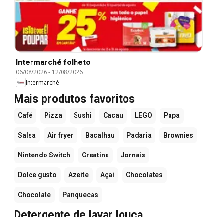
Intermarché folheto
06/08/2026
-
12/08/2026
Intermarché
Mais produtos favoritos
Café
Pizza
Sushi
Cacau
LEGO
Papa
Salsa
Air fryer
Bacalhau
Padaria
Brownies
Nintendo Switch
Creatina
Jornais
Dolce gusto
Azeite
Açai
Chocolates
Chocolate
Panquecas
Detergente de lavar louça