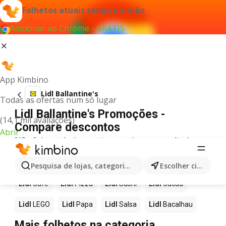
Folhetos atuais sempre à mão
Adicionar ao Chrome - GRÁTIS
App Kimbino
Lidl Ballantine's
Todas as ofertas num só lugar
Lidl Ballantine's Promoções -
(14,1 mil avaliações)
Compare descontos
Abrir
Não foi possível encontrar quaisquer resultados
para este termo.
Mais produtos em Lidl
Pesquisa de lojas, categorias,produtos...
Escolher cidade
Lidl
Café
Lidl
Pizza
Lidl
Sushi
Lidl
Cacau
Lidl
LEGO
Lidl
Papa
Lidl
Salsa
Lidl
Bacalhau
Mais folhetos na categoria