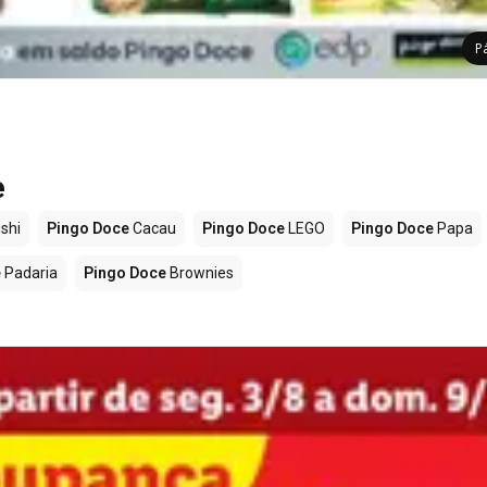
P
e
shi
Pingo Doce
Cacau
Pingo Doce
LEGO
Pingo Doce
Papa
e
Padaria
Pingo Doce
Brownies