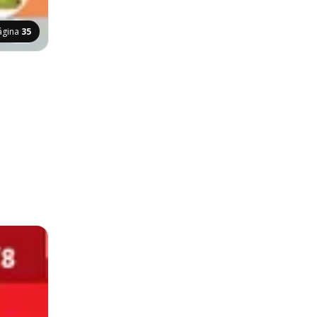
ágina
35