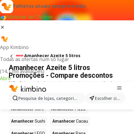
Folhetos atuais sempre à mão
Adicionar ao Chrome - GRÁTIS
App Kimbino
Amanhecer Azeite 5 litros
Todas as ofertas num só lugar
Amanhecer Azeite 5 litros
(14,1 mil avaliações)
Promoções - Compare descontos
Abrir
Não foi possível encontrar quaisquer resultados
para este termo.
Mais produtos em Amanhecer
Pesquisa de lojas, categorias,produtos...
Escolher cidade
Amanhecer
Café
Amanhecer
Pizza
Amanhecer
Sushi
Amanhecer
Cacau
Amanhecer
LEGO
Amanhecer
Papa