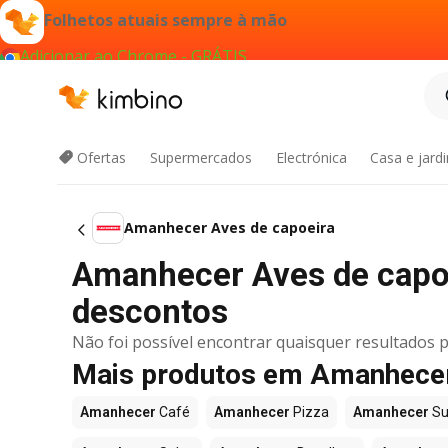
Folhetos atuais sempre à mão
Adicionar ao Chrome - GRÁTIS
Ofertas
Supermercados
Electrónica
Casa e jard
Amanhecer Aves de capoeira
Amanhecer Aves de capo
descontos
Não foi possível encontrar quaisquer resultados p
Mais produtos em Amanhece
Amanhecer
Café
Amanhecer
Pizza
Amanhecer
Su