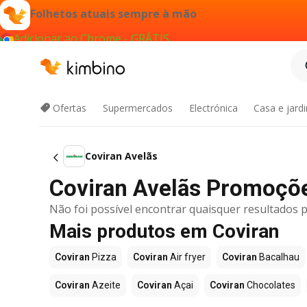
Folhetos atuais sempre à mão
Adicionar ao Chrome - GRÁTIS
Ofertas
Supermercados
Electrónica
Casa e jard
Coviran Avelãs
Coviran Avelãs Promoçõ
Não foi possível encontrar quaisquer resultados p
Mais produtos em Coviran
Coviran
Pizza
Coviran
Air fryer
Coviran
Bacalhau
Coviran
Azeite
Coviran
Açai
Coviran
Chocolates