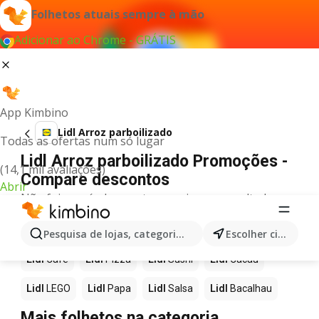
Folhetos atuais sempre à mão
Adicionar ao Chrome - GRÁTIS
App Kimbino
Lidl Arroz parboilizado
Todas as ofertas num só lugar
Lidl Arroz parboilizado Promoções -
(14,1 mil avaliações)
Compare descontos
Abrir
Não foi possível encontrar quaisquer resultados
para este termo.
Mais produtos em Lidl
Pesquisa de lojas, categorias,produtos...
Escolher cidade
Lidl
Café
Lidl
Pizza
Lidl
Sushi
Lidl
Cacau
Lidl
LEGO
Lidl
Papa
Lidl
Salsa
Lidl
Bacalhau
Mais folhetos na categoria