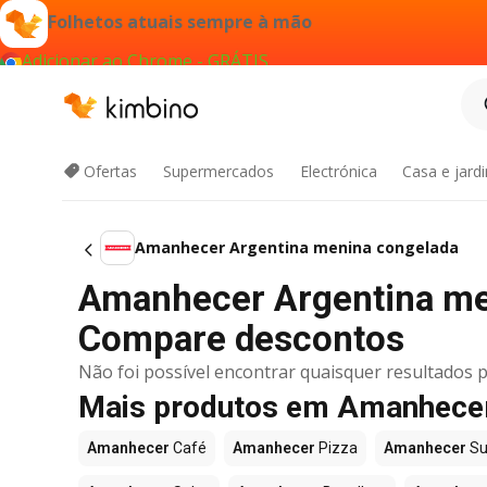
Folhetos atuais sempre à mão
Adicionar ao Chrome - GRÁTIS
Ofertas
Supermercados
Electrónica
Casa e jard
Amanhecer Argentina menina congelada
Amanhecer Argentina me
Compare descontos
Não foi possível encontrar quaisquer resultados p
Mais produtos em Amanhece
Amanhecer
Café
Amanhecer
Pizza
Amanhecer
Su