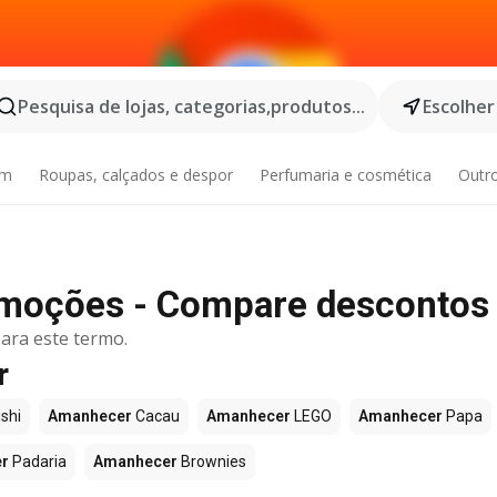
Pesquisa de lojas, categorias,produtos...
Escolher
im
Roupas, calçados e despor
Perfumaria e cosmética
Outr
moções - Compare descontos
ara este termo.
r
shi
Amanhecer
Cacau
Amanhecer
LEGO
Amanhecer
Papa
r
Padaria
Amanhecer
Brownies