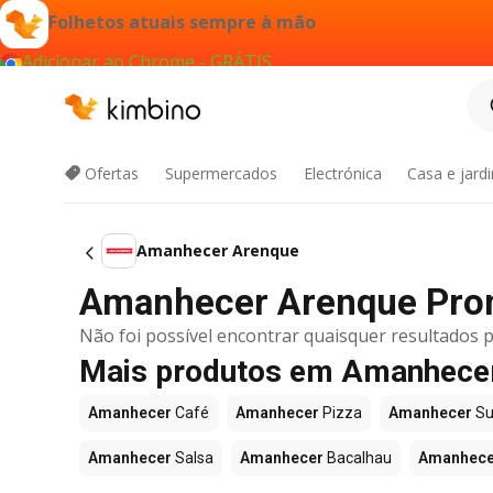
Folhetos atuais sempre à mão
Adicionar ao Chrome - GRÁTIS
Ofertas
Supermercados
Electrónica
Casa e jard
Amanhecer Arenque
Amanhecer Arenque Pro
Não foi possível encontrar quaisquer resultados p
Mais produtos em Amanhece
Amanhecer
Café
Amanhecer
Pizza
Amanhecer
Su
Amanhecer
Salsa
Amanhecer
Bacalhau
Amanhece