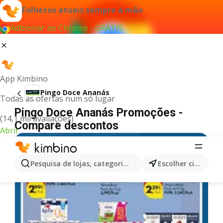
Folhetos atuais sempre à mão
Adicionar ao Chrome - GRÁTIS
App Kimbino
Pingo Doce Ananás
Todas as ofertas num só lugar
Pingo Doce Ananás Promoções -
(14,1 mil avaliações)
Compare descontos
Abrir
Pesquisa de lojas, categorias,produtos...
Escolher cidade