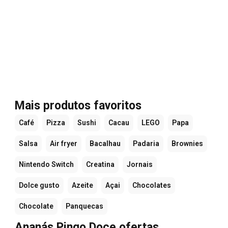
Mais produtos favoritos
Café
Pizza
Sushi
Cacau
LEGO
Papa
Salsa
Air fryer
Bacalhau
Padaria
Brownies
Nintendo Switch
Creatina
Jornais
Dolce gusto
Azeite
Açai
Chocolates
Chocolate
Panquecas
Ananás Pingo Doce ofertas