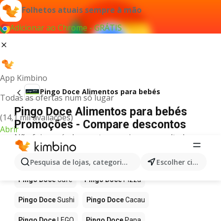
Folhetos atuais sempre à mão
Adicionar ao Chrome - GRÁTIS
App Kimbino
Pingo Doce Alimentos para bebés
Todas as ofertas num só lugar
Pingo Doce Alimentos para bebés
(14,1 mil avaliações)
Promoções - Compare descontos
Abrir
Não foi possível encontrar quaisquer resultados
para este termo.
Mais produtos em Pingo Doce
Pesquisa de lojas, categorias,produtos...
Escolher cidade
Pingo Doce
Café
Pingo Doce
Pizza
Pingo Doce
Sushi
Pingo Doce
Cacau
Pingo Doce
LEGO
Pingo Doce
Papa