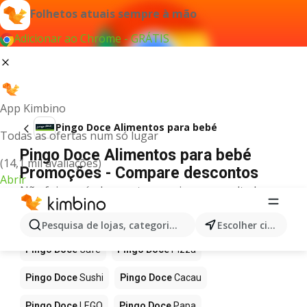
Folhetos atuais sempre à mão
Adicionar ao Chrome - GRÁTIS
App Kimbino
Pingo Doce Alimentos para bebé
Todas as ofertas num só lugar
Pingo Doce Alimentos para bebé
(14,1 mil avaliações)
Promoções - Compare descontos
Abrir
Não foi possível encontrar quaisquer resultados
para este termo.
Mais produtos em Pingo Doce
Pesquisa de lojas, categorias,produtos...
Escolher cidade
Pingo Doce
Café
Pingo Doce
Pizza
Pingo Doce
Sushi
Pingo Doce
Cacau
Pingo Doce
LEGO
Pingo Doce
Papa