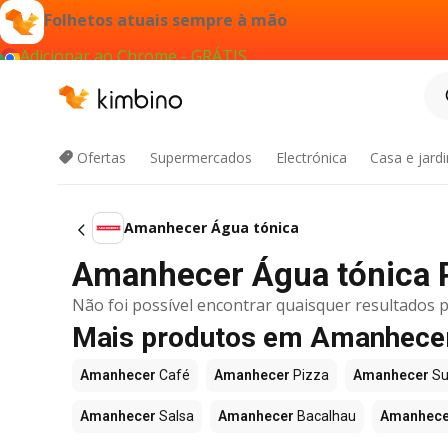
Folhetos atuais sempre à mão
Adicionar ao Chrome - GRÁTIS
Ofertas
Supermercados
Electrónica
Casa e jard
Amanhecer Água tónica
Amanhecer Água tónica 
Não foi possível encontrar quaisquer resultados p
Mais produtos em Amanhece
Amanhecer
Café
Amanhecer
Pizza
Amanhecer
Su
Amanhecer
Salsa
Amanhecer
Bacalhau
Amanhece