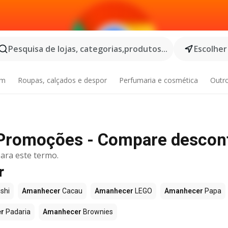
Pesquisa de lojas, categorias,produtos...
Escolher
im
Roupas, calçados e despor
Perfumaria e cosmética
Outr
Promoções - Compare descon
ara este termo.
r
shi
Amanhecer
Cacau
Amanhecer
LEGO
Amanhecer
Papa
r
Padaria
Amanhecer
Brownies