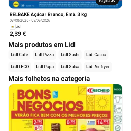
Página
20
BELBAKE Açúcar Branco, Emb. 3 kg
03/08/2026
-
09/08/2026
Lidl
2,39 €
Mais produtos em Lidl
Lidl
Café
Lidl
Pizza
Lidl
Sushi
Lidl
Cacau
Lidl
LEGO
Lidl
Papa
Lidl
Salsa
Lidl
Air fryer
Mais folhetos na categoria