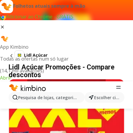
Folhetos atuais sempre à mão
Adicionar ao Chrome - GRÁTIS
App Kimbino
Lidl Açúcar
Todas as ofertas num só lugar
Lidl Açúcar Promoções - Compare
(14,1 mil avaliações)
descontos
Abrir
Pesquisa de lojas, categorias,produtos...
Escolher cidade