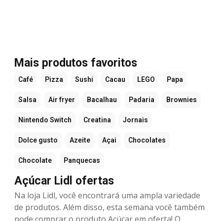
Mais produtos favoritos
Café
Pizza
Sushi
Cacau
LEGO
Papa
Salsa
Air fryer
Bacalhau
Padaria
Brownies
Nintendo Switch
Creatina
Jornais
Dolce gusto
Azeite
Açai
Chocolates
Chocolate
Panquecas
Açúcar Lidl ofertas
Na loja Lidl, você encontrará uma ampla variedade
de produtos. Além disso, esta semana você também
pode comprar o produto Açúcar em oferta! O