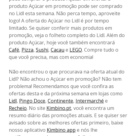
produto Açúcar em promoção pode ser comprado
no Lidl esta semana. Não perca tempo, aproveite
logo! A oferta do Açúcar no Lidl é por tempo
limitado. Se quiser conferir mais produtos em
promoção, veja o folheto completo do Lidl. Além do
produto Açúcar, hoje você também encontrará
Café
,
Pizza
,
Sushi
,
Cacau
e
LEGO
. Compre tudo o
que você precisa, mas com economia!
Não encontrou o que procurava na oferta atual do
Lidl? Não achou o Açúcar em promoção? Não tem
problema! Recomendamos que você confira as
ofertas desta e da próxima semana em lojas como
Lidl
,
Pingo Doce
,
Continente
,
Intermarché
e
Recheio
. No site
Kimbino.pt
, você encontra um
resumo diário das promoções atuais. E se quiser ser
avisado sobre as melhores ofertas primeiro, baixe
nosso aplicativo
Kimbino app
e nós lhe