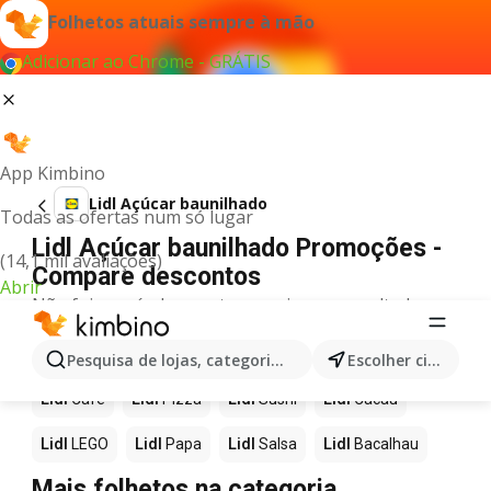
Folhetos atuais sempre à mão
Adicionar ao Chrome - GRÁTIS
App Kimbino
Lidl Açúcar baunilhado
Todas as ofertas num só lugar
Lidl Açúcar baunilhado Promoções -
(14,1 mil avaliações)
Compare descontos
Abrir
Não foi possível encontrar quaisquer resultados
para este termo.
Mais produtos em Lidl
Pesquisa de lojas, categorias,produtos...
Escolher cidade
Lidl
Café
Lidl
Pizza
Lidl
Sushi
Lidl
Cacau
Lidl
LEGO
Lidl
Papa
Lidl
Salsa
Lidl
Bacalhau
Mais folhetos na categoria