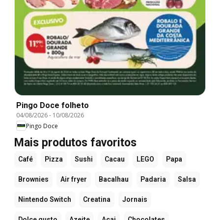
Pingo Doce folheto
04/08/2026
-
10/08/2026
Pingo Doce
Mais produtos favoritos
Café
Pizza
Sushi
Cacau
LEGO
Papa
Brownies
Air fryer
Bacalhau
Padaria
Salsa
Nintendo Switch
Creatina
Jornais
Dolce gusto
Azeite
Açai
Chocolates