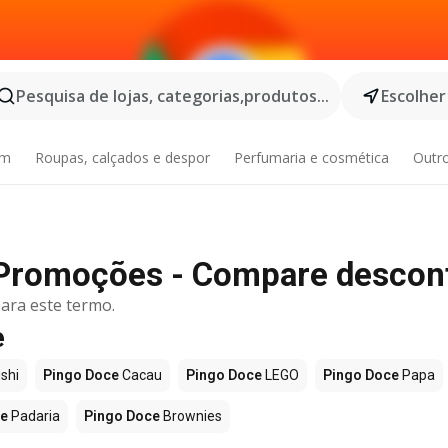
Pesquisa de lojas, categorias,produtos...
Escolher
im
Roupas, calçados e despor
Perfumaria e cosmética
Outr
 Promoções - Compare descon
ara este termo.
e
shi
Pingo Doce
Cacau
Pingo Doce
LEGO
Pingo Doce
Papa
ce
Padaria
Pingo Doce
Brownies