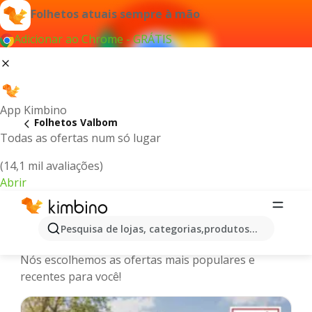
Folhetos atuais sempre à mão
Adicionar ao Chrome - GRÁTIS
App Kimbino
Folhetos Valbom
Todas as ofertas num só lugar
(14,1 mil avaliações)
Abrir
Valbom - Últimos folhetos, catálogos
Pesquisa de lojas, categorias,produtos...
e promoções online
Nós escolhemos as ofertas mais populares e
recentes para você!