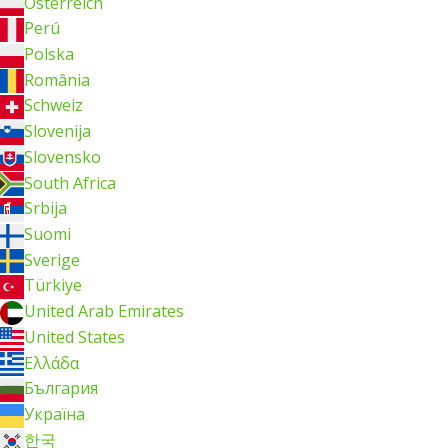
Österreich
Perú
Polska
România
Schweiz
Slovenija
Slovensko
South Africa
Srbija
Suomi
Sverige
Türkiye
United Arab Emirates
United States
Ελλάδα
България
Україна
한국