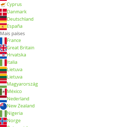
Cyprus
Danmark
Deutschland
España
Mais países
France
Great Britain
Hrvatska
Italia
Lietuva
Lietuva
Magyarország
México
Nederland
New Zealand
Nigeria
Norge