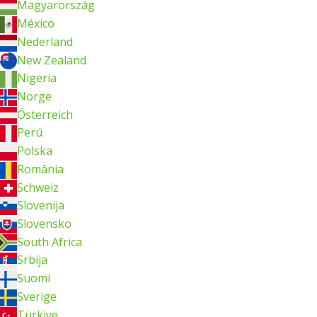
Magyarország
México
Nederland
New Zealand
Nigeria
Norge
Österreich
Perú
Polska
România
Schweiz
Slovenija
Slovensko
South Africa
Srbija
Suomi
Sverige
Türkiye