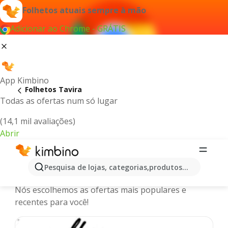
Folhetos atuais sempre à mão
Adicionar ao Chrome - GRÁTIS
App Kimbino
Folhetos Tavira
Todas as ofertas num só lugar
(14,1 mil avaliações)
Abrir
Tavira - Últimos folhetos, catálogos e
Pesquisa de lojas, categorias,produtos...
promoções online
Nós escolhemos as ofertas mais populares e
recentes para você!