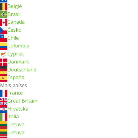
België
Brasil
Canada
Česko
Chile
Colombia
Cyprus
Danmark
Deutschland
España
Mais países
France
Great Britain
Hrvatska
Italia
Lietuva
Lietuva