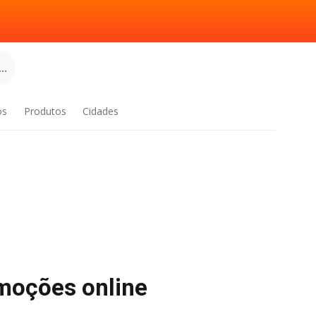
..
os
Produtos
Cidades
omoções online