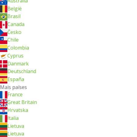
Australia
België
Brasil
Canada
Česko
Chile
Colombia
Cyprus
Danmark
Deutschland
España
Mais países
France
Great Britain
Hrvatska
Italia
Lietuva
Lietuva