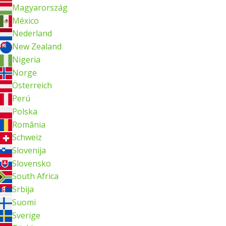
Magyarország
México
Nederland
New Zealand
Nigeria
Norge
Österreich
Perú
Polska
România
Schweiz
Slovenija
Slovensko
South Africa
Srbija
Suomi
Sverige