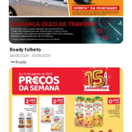
Roady folheto
06/08/2026
-
30/08/2026
Roady