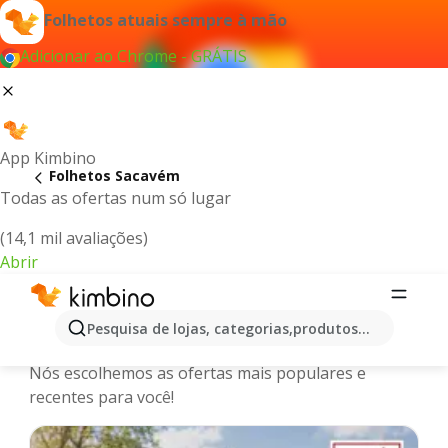
Folhetos atuais sempre à mão
Adicionar ao Chrome - GRÁTIS
App Kimbino
Folhetos Sacavém
Todas as ofertas num só lugar
(14,1 mil avaliações)
Abrir
Sacavém - Últimos folhetos,
Pesquisa de lojas, categorias,produtos...
catálogos e promoções online
Nós escolhemos as ofertas mais populares e
recentes para você!