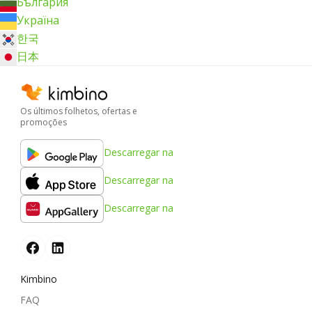
България
Україна
한국
日本
Os últimos folhetos, ofertas e
promoções
Descarregar na
Descarregar na
Descarregar na
Kimbino
FAQ