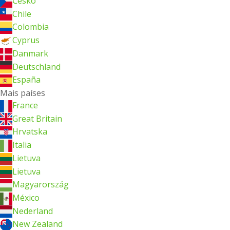
Česko
Chile
Colombia
Cyprus
Danmark
Deutschland
España
Mais países
France
Great Britain
Hrvatska
Italia
Lietuva
Lietuva
Magyarország
México
Nederland
New Zealand