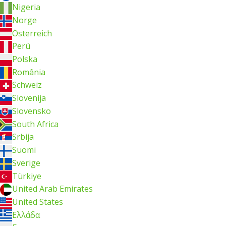
Nigeria
Norge
Österreich
Perú
Polska
România
Schweiz
Slovenija
Slovensko
South Africa
Srbija
Suomi
Sverige
Türkiye
United Arab Emirates
United States
Ελλάδα