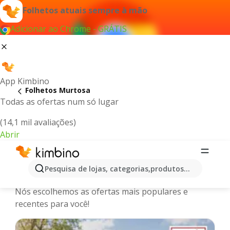
Folhetos atuais sempre à mão
Adicionar ao Chrome - GRÁTIS
App Kimbino
Folhetos Murtosa
Todas as ofertas num só lugar
(14,1 mil avaliações)
Abrir
Murtosa - Últimos folhetos,
Pesquisa de lojas, categorias,produtos...
catálogos e promoções online
Nós escolhemos as ofertas mais populares e
recentes para você!