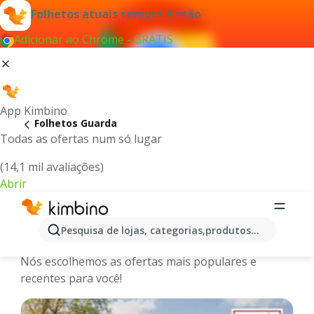
Folhetos atuais sempre à mão
Adicionar ao Chrome - GRÁTIS
App Kimbino
Folhetos Guarda
Todas as ofertas num só lugar
(14,1 mil avaliações)
Abrir
Guarda - Últimos folhetos, catálogos
Pesquisa de lojas, categorias,produtos...
e promoções online
Nós escolhemos as ofertas mais populares e
recentes para você!