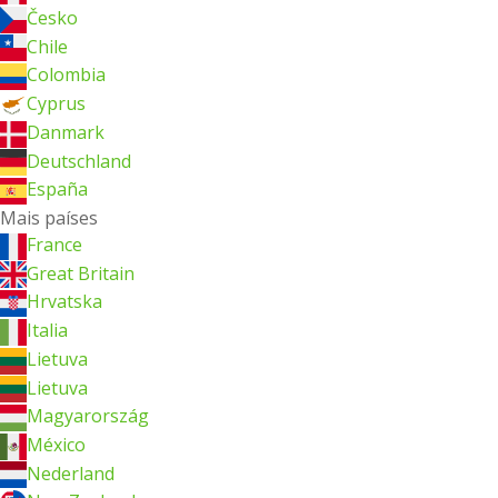
Česko
Chile
Colombia
Cyprus
Danmark
Deutschland
España
Mais países
France
Great Britain
Hrvatska
Italia
Lietuva
Lietuva
Magyarország
México
Nederland