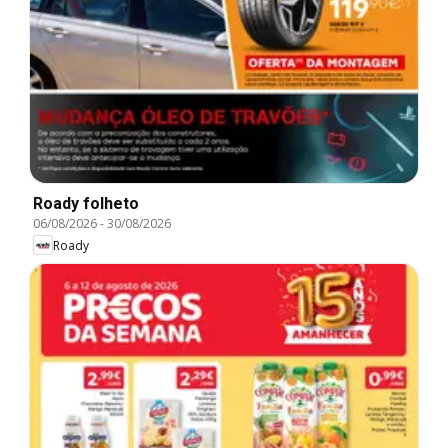
Roady folheto
06/08/2026
-
30/08/2026
Roady