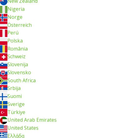
New Zealand
Nigeria
Norge
Österreich
Perú
Polska
România
Schweiz
Slovenija
Slovensko
South Africa
Srbija
Suomi
Sverige
Türkiye
United Arab Emirates
United States
Ελλάδα