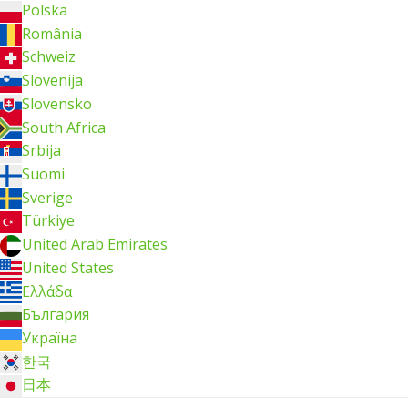
Polska
România
Schweiz
Slovenija
Slovensko
South Africa
Srbija
Suomi
Sverige
Türkiye
United Arab Emirates
United States
Ελλάδα
България
Україна
한국
日本