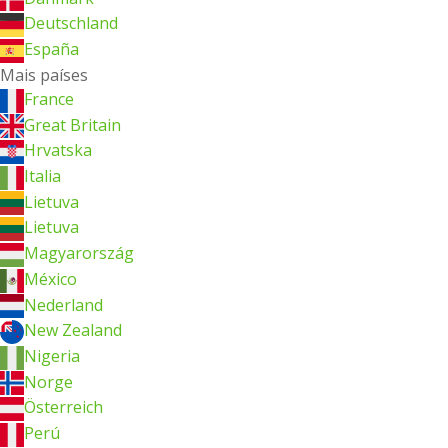
Deutschland
España
Mais países
France
Great Britain
Hrvatska
Italia
Lietuva
Lietuva
Magyarország
México
Nederland
New Zealand
Nigeria
Norge
Österreich
Perú