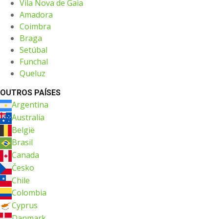
Vila Nova de Gaia
Amadora
Coimbra
Braga
Setúbal
Funchal
Queluz
OUTROS PAÍSES
Argentina
Australia
België
Brasil
Canada
Česko
Chile
Colombia
Cyprus
Danmark