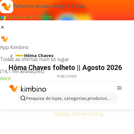
Folhetos atuais sempre à mão
Adicionar ao Chrome - GRÁTIS
App Kimbino
Hôma Chaves
Todas as ofertas num só lugar
Hôma Chaves folheto || Agosto 2026
(14,1 mil avaliações)
PUBLICIDADE
Abrir
Pesquisa de lojas, categorias,produtos...