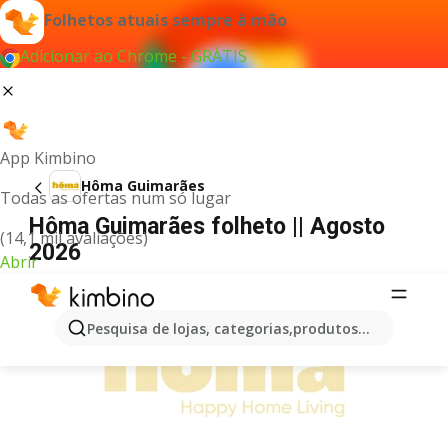
Folhetos atuais sempre à mão
Adicionar ao Chrome - GRÁTIS
App Kimbino
Hôma Guimarães
Todas as ofertas num só lugar
Hôma Guimarães folheto || Agosto
(14,1 mil avaliações)
2026
Abrir
PUBLICIDADE
Pesquisa de lojas, categorias,produtos...