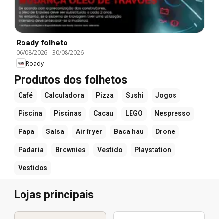
Roady folheto
06/08/2026
-
30/08/2026
Roady
Produtos dos folhetos
Café
Calculadora
Pizza
Sushi
Jogos
Piscina
Piscinas
Cacau
LEGO
Nespresso
Papa
Salsa
Air fryer
Bacalhau
Drone
Padaria
Brownies
Vestido
Playstation
Vestidos
Lojas principais