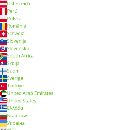
Österreich
Perú
Polska
România
Schweiz
Slovenija
Slovensko
South Africa
Srbija
Suomi
Sverige
Türkiye
United Arab Emirates
United States
Ελλάδα
България
Україна