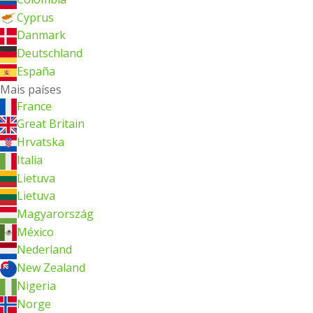
Cyprus
Danmark
Deutschland
España
Mais países
France
Great Britain
Hrvatska
Italia
Lietuva
Lietuva
Magyarország
México
Nederland
New Zealand
Nigeria
Norge