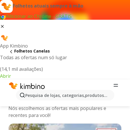
Folhetos atuais sempre à mão
Adicionar ao Chrome - GRÁTIS
App Kimbino
Folhetos Canelas
Todas as ofertas num só lugar
(14,1 mil avaliações)
Abrir
Canelas - Últimos folhetos, catálogos
Pesquisa de lojas, categorias,produtos...
e promoções online
Nós escolhemos as ofertas mais populares e
recentes para você!