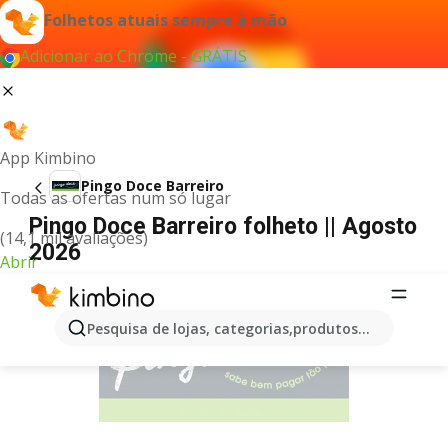
Folhetos atuais sempre à mão
Adicionar ao Chrome - GRÁTIS
App Kimbino
Pingo Doce Barreiro
Todas as ofertas num só lugar
Pingo Doce Barreiro folheto || Agosto
(14,1 mil avaliações)
2026
Abrir
PUBLICIDADE
Pesquisa de lojas, categorias,produtos...