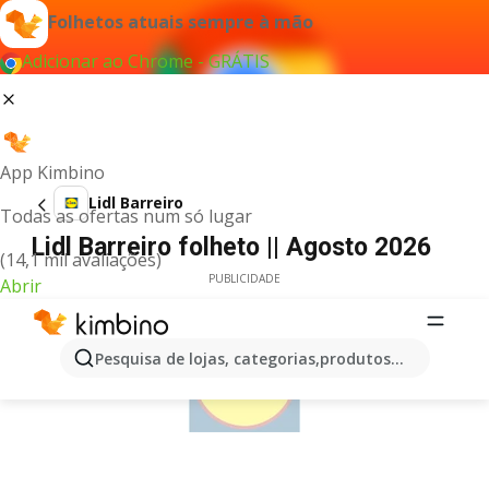
Folhetos atuais sempre à mão
Adicionar ao Chrome - GRÁTIS
App Kimbino
Lidl Barreiro
Todas as ofertas num só lugar
Lidl Barreiro folheto || Agosto 2026
(14,1 mil avaliações)
PUBLICIDADE
Abrir
Pesquisa de lojas, categorias,produtos...